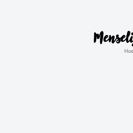
Menseli
Hoe