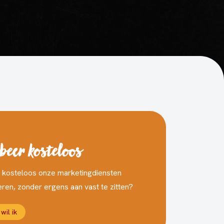
beer kosteloos
e kosteloos onze marketingdiensten
ren, zonder ergens aan vast te zitten?
 wil ik