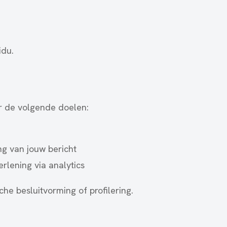
idu.
r de volgende doelen:
g van jouw bericht
rlening via analytics
he besluitvorming of profilering.