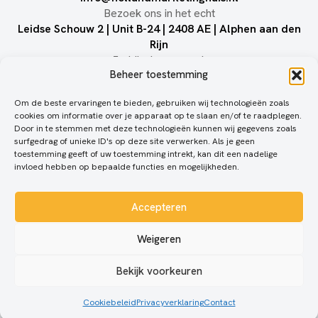
Bezoek ons in het echt
Leidse Schouw 2 | Unit B-24 | 2408 AE | Alphen aan den
Rijn
Juridisch geneuzel:
Beheer toestemming
Privacy statement
Om de beste ervaringen te bieden, gebruiken wij technologieën zoals
holland
holland
BTW:
cookies om informatie over je apparaat op te slaan en/of te raadplegen.
NL857101936B01
marketinghuis
marketinghuis
Door in te stemmen met deze technologieën kunnen wij gegevens zoals
surfgedrag of unieke ID's op deze site verwerken. Als je geen
| KvK:
is een
- © 2026
toestemming geeft of uw toestemming intrekt, kan dit een nadelige
67635024
boutique
Alle
invloed hebben op bepaalde functies en mogelijkheden.
B2B
rechten
leadgeneratie
onder
Accepteren
bureau
met
voorbehoud
de
Weigeren
methode
'
gespreksmarketing
'.
Bekijk voorkeuren
Cookiebeleid
Privacyverklaring
Contact