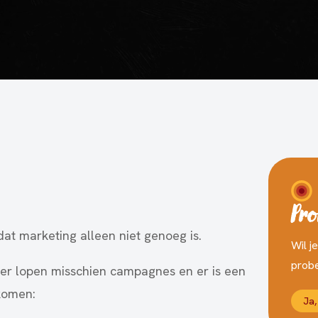
Pro
at marketing alleen niet genoeg is.
Wil j
probe
, er lopen misschien campagnes en er is een
gkomen:
Ja,