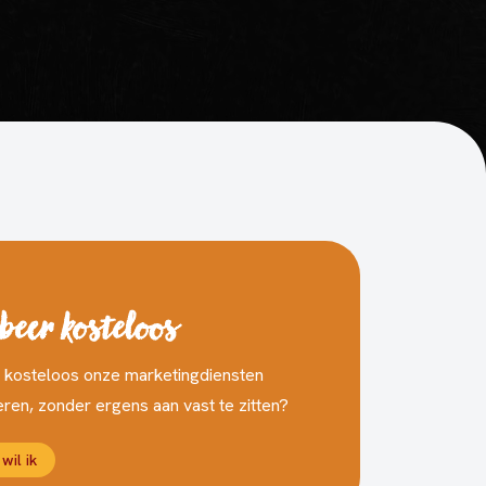
beer kosteloos
e kosteloos onze marketingdiensten
ren, zonder ergens aan vast te zitten?
 wil ik