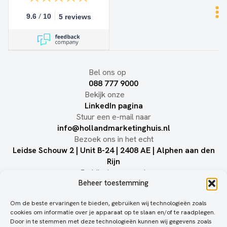
/
9.6
10
5 reviews
Bel ons op
088 777 9000
Bekijk onze
LinkedIn pagina
Stuur een e-mail naar
info@hollandmarketinghuis.nl
Bezoek ons in het echt
Leidse Schouw 2 | Unit B-24 | 2408 AE | Alphen aan den
Rijn
Juridisch geneuzel:
Beheer toestemming
Privacy statement
Om de beste ervaringen te bieden, gebruiken wij technologieën zoals
holland
holland
BTW:
cookies om informatie over je apparaat op te slaan en/of te raadplegen.
NL857101936B01
Door in te stemmen met deze technologieën kunnen wij gegevens zoals
marketinghuis
marketinghuis